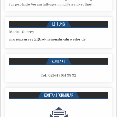
für geplan­te Ver­an­stal­tun­gen und Fei­ern geöffnet.
LEITUNG
Mari­on Surrey
marion.surrey(at)bad-neuenahr-ahrweiler.de
KONTAKT
Tel.: 02641 / 914 98 92
KONTAKTFORMULAR