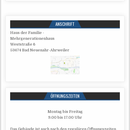
ANSCHRIFT
Haus der Familie -
Mehrgenerationenhaus
West­stra­ße 6
53474 Bad Neuenahr-Ahrweiler
ÖFFNUNGSZEITEN
Mon­tag bis Freitag
9.00 bis 17.00 Uhr
Das Gebäu­de ist auch nach den regu­lä­ren Öff­nungs­zei­ten