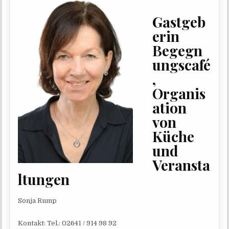
Gastgeb
erin
Begegn
ungscafé
,
Organis
ation
von
Küche
und
Veransta
ltungen
Son­ja Rump
Kon­takt: Tel.: 02641 / 914 98 92