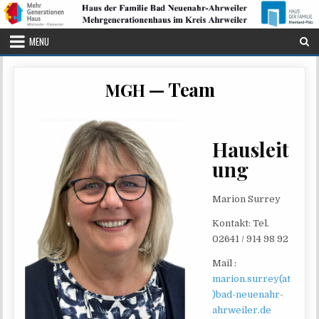
Skip to content
MENU
— Team
MGH
Hausleit
ung
Mari­on Surrey
Kon­takt: Tel.
02641 / 914 98 92
Mail :
marion.surrey(at
)bad-neuenahr-
ahrweiler.de