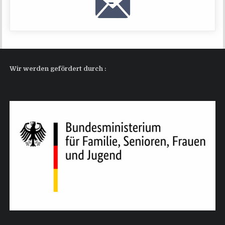
Wir wer­den geför­dert durch :