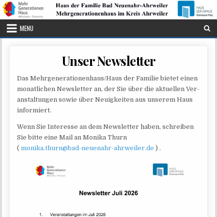
Skip to content
MENU
Unser Newsletter
Das Mehrgenerationenhaus/Haus der Fami­lie bie­tet einen
monat­li­chen News­let­ter an, der Sie über die aktu­el­len Ver­
an­stal­tun­gen sowie über Neu­ig­kei­ten aus unse­rem Haus
informiert.
Wenn Sie Inter­es­se an dem News­let­ter haben, schrei­ben
Sie bit­te eine Mail an Moni­ka Thurn
(
monika.thurn@bad-neuenahr-ahrweiler.de
) .