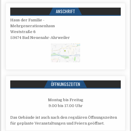
ANSCHRIFT
Haus der Familie -
Mehrgenerationenhaus
West­stra­ße 6
53474 Bad Neuenahr-Ahrweiler
ÖFFNUNGSZEITEN
Mon­tag bis Freitag
9.00 bis 17.00 Uhr
Das Gebäu­de ist auch nach den regu­lä­ren Öff­nungs­zei­ten
für geplan­te Ver­an­stal­tun­gen und Fei­ern geöffnet.