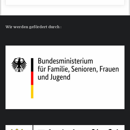
Wir wer­den geför­dert durch :