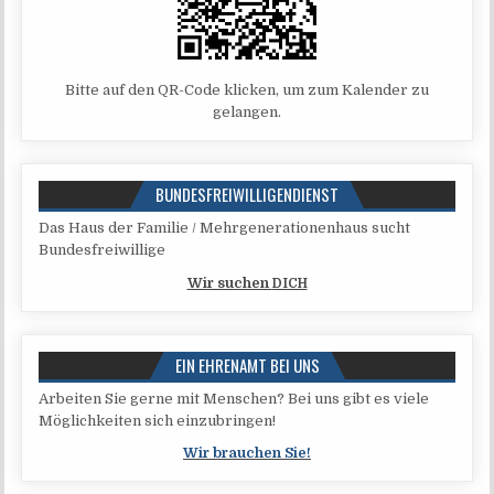
Bit­te auf den QR-Code kli­cken, um zum Kalen­der zu
gelangen.
BUNDESFREIWILLIGENDIENST
Das Haus der Fami­lie / Mehr­ge­ne­ra­tio­nen­haus sucht
Bundesfreiwillige
Wir suchen
DICH
EIN EHRENAMT BEI UNS
Arbei­ten Sie ger­ne mit Men­schen? Bei uns gibt es vie­le
Mög­lich­kei­ten sich einzubringen!
Wir brau­chen Sie!