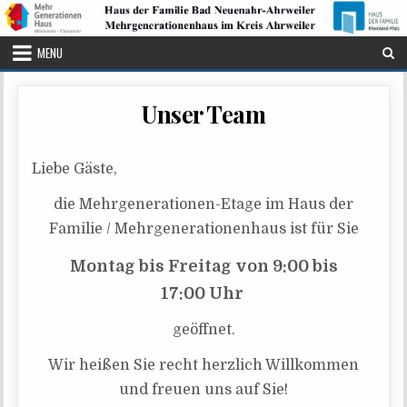
Skip to content
MENU
Unser Team
Lie­be Gäste,
die Mehr­ge­ne­ra­tio­nen-Eta­ge im Haus der
Fami­lie / Mehr­ge­ne­ra­tio­nen­haus ist für Sie
Mon­tag bis Frei­tag von 9:00 bis
17:00 Uhr
geöff­net.
Wir hei­ßen Sie recht herz­lich Will­kom­men
und freu­en uns auf Sie!