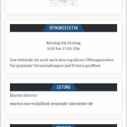
ÖFFNUNGSZEITEN
Mon­tag bis Freitag
9.00 bis 17.00 Uhr
Das Gebäu­de ist auch nach den regu­lä­ren Öff­nungs­zei­ten
für geplan­te Ver­an­stal­tun­gen und Fei­ern geöffnet.
LEITUNG
Mari­on Surrey
marion.surrey(at)bad-neuenahr-ahrweiler.de