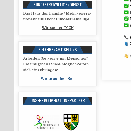
BUNDESFREIWILLIGENDIENST
Das Haus der Fami­lie / Mehr­ge­ne­ra­
tio­nen­haus sucht Bundesfreiwillige
Wir suchen
DICH
EIN EHRENAMT BEI UNS
Arbei­ten Sie ger­ne mit Men­schen?
Bei uns gibt es vie­le Mög­lich­kei­ten
sich einzubringen!
Wir brau­chen Sie!
UNSERE KOOPERATIONSPARTNER