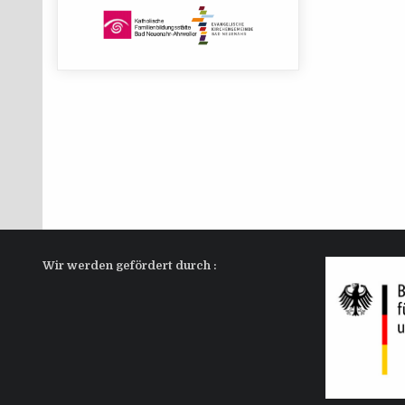
Wir wer­den geför­dert durch :