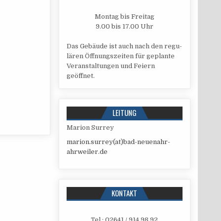
Mon­tag bis Freitag
9.00 bis 17.00 Uhr
Das Gebäu­de ist auch nach den regu­
lä­ren Öff­nungs­zei­ten für geplan­te
Ver­an­stal­tun­gen und Fei­ern
geöffnet.
LEITUNG
Mari­on Surrey
marion.surrey(at)bad-neuenahr-
ahrweiler.de
KONTAKT
Tel.: 02641 / 914 98 92